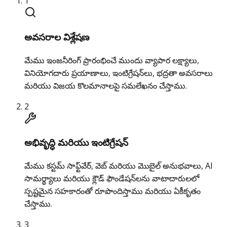
1
అవసరాల విశ్లేషణ
మేము ఇంజనీరింగ్ ప్రారంభించే ముందు వ్యాపార లక్ష్యాలు,
వినియోగదారు ప్రయాణాలు, ఇంటిగ్రేషన్‌లు, భద్రతా అవసరాలు
మరియు విజయ కొలమానాలపై సమలేఖనం చేస్తాము.
2
అభివృద్ధి మరియు ఇంటిగ్రేషన్
మేము కస్టమ్ సాఫ్ట్‌వేర్, వెబ్ మరియు మొబైల్ అనుభవాలు, AI
సామర్థ్యాలు మరియు క్లౌడ్ ఫౌండేషన్‌లను వాటాదారులలో
స్పష్టమైన సహకారంతో రూపొందిస్తాము మరియు ఏకీకృతం
చేస్తాము.
3