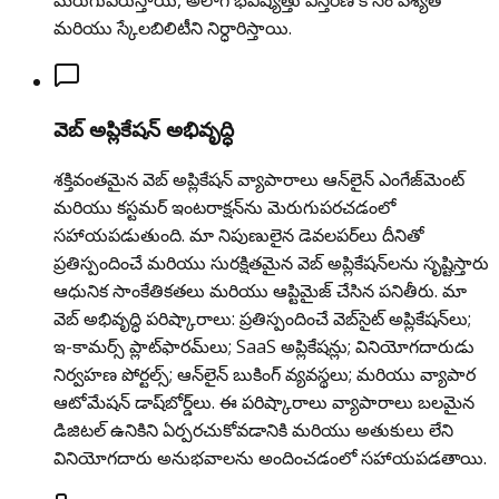
మరియు స్కేలబిలిటీని నిర్ధారిస్తాయి.
వెబ్ అప్లికేషన్ అభివృద్ధి
శక్తివంతమైన వెబ్ అప్లికేషన్ వ్యాపారాలు ఆన్‌లైన్ ఎంగేజ్‌మెంట్
మరియు కస్టమర్ ఇంటరాక్షన్‌ను మెరుగుపరచడంలో
సహాయపడుతుంది. మా నిపుణులైన డెవలపర్‌లు దీనితో
ప్రతిస్పందించే మరియు సురక్షితమైన వెబ్ అప్లికేషన్‌లను సృష్టిస్తారు
ఆధునిక సాంకేతికతలు మరియు ఆప్టిమైజ్ చేసిన పనితీరు. మా
వెబ్ అభివృద్ధి పరిష్కారాలు: ప్రతిస్పందించే వెబ్‌సైట్ అప్లికేషన్‌లు;
ఇ-కామర్స్ ప్లాట్‌ఫారమ్‌లు; SaaS అప్లికేషన్లు; వినియోగదారుడు
నిర్వహణ పోర్టల్స్; ఆన్‌లైన్ బుకింగ్ వ్యవస్థలు; మరియు వ్యాపార
ఆటోమేషన్ డాష్‌బోర్డ్‌లు. ఈ పరిష్కారాలు వ్యాపారాలు బలమైన
డిజిటల్ ఉనికిని ఏర్పరచుకోవడానికి మరియు అతుకులు లేని
వినియోగదారు అనుభవాలను అందించడంలో సహాయపడతాయి.