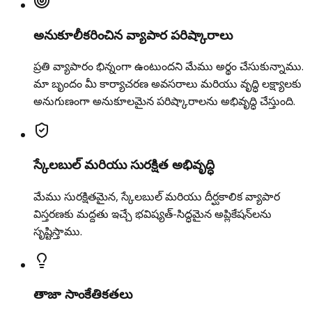
అనుకూలీకరించిన వ్యాపార పరిష్కారాలు
ప్రతి వ్యాపారం భిన్నంగా ఉంటుందని మేము అర్థం చేసుకున్నాము.
మా బృందం మీ కార్యాచరణ అవసరాలు మరియు వృద్ధి లక్ష్యాలకు
అనుగుణంగా అనుకూలమైన పరిష్కారాలను అభివృద్ధి చేస్తుంది.
స్కేలబుల్ మరియు సురక్షిత అభివృద్ధి
మేము సురక్షితమైన, స్కేలబుల్ మరియు దీర్ఘకాలిక వ్యాపార
విస్తరణకు మద్దతు ఇచ్చే భవిష్యత్-సిద్ధమైన అప్లికేషన్‌లను
సృష్టిస్తాము.
తాజా సాంకేతికతలు