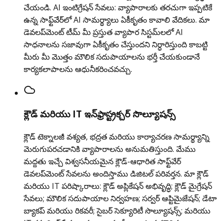
చేయండి. AI ఇంటిగ్రేషన్ సేవలు: వ్యాపారాలకు తరచుగా ఇప్పటికే
ఉన్న సాఫ్ట్‌వేర్‌లో AI సామర్థ్యాలు ఏకీకృతం కావాలి వేదికలు. మా
డెవలప్‌మెంట్ టీమ్ మీ ప్రస్తుత వ్యాపార సిస్టమ్‌లలో AI
సాధనాలను సజావుగా ఏకీకృతం చేస్తుందని నిర్ధారిస్తుంది కాబట్టి
మీరు మీ మొత్తం మౌలిక సదుపాయాలను భర్తీ చేయకుండానే
కార్యకలాపాలను ఆధునీకరించవచ్చు.
క్లౌడ్ మరియు IT ఇన్‌ఫ్రాస్ట్రక్చర్ సొల్యూషన్స్
క్లౌడ్ టెక్నాలజీ వశ్యత, భద్రత మరియు కార్యాచరణ సామర్థ్యాన్ని
మెరుగుపరచడానికి వ్యాపారాలను అనుమతిస్తుంది. మేము
మద్దతు ఇచ్చే విశ్వసనీయమైన క్లౌడ్-ఆధారిత సాఫ్ట్‌వేర్
డెవలప్‌మెంట్ సేవలను అందిస్తాము డిజిటల్ పరివర్తన. మా క్లౌడ్
మరియు IT పరిష్కారాలు: క్లౌడ్ అప్లికేషన్ అభివృద్ధి; క్లౌడ్ మైగ్రేషన్
సేవలు; మౌలిక సదుపాయాల నిర్వహణ; సర్వర్ ఆప్టిమైజేషన్; డేటా
బ్యాకప్ మరియు రికవరీ; సైబర్ సెక్యూరిటీ సొల్యూషన్స్; మరియు