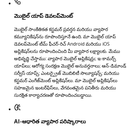
మొబైల్ యాప్ డెవలప్‌మెంట్
మొబైల్ సాంకేతికత కస్టమర్ ప్రవర్తన మరియు వ్యాపార
కమ్యూనికేషన్‌ను రూపొందిస్తూనే ఉంది. మా మొబైల్ యాప్
డెవలప్‌మెంట్ టీమ్ ఫీచర్-రిచ్ Android మరియు iOS
అప్లికేషన్‌లను రూపొందించింది మీ వ్యాపార లక్ష్యాలకు. మేము
అభివృద్ధి చేస్తాము: వ్యాపార మొబైల్ అప్లికేషన్లు; ఇ-కామర్స్
యాప్‌లు; ఆరోగ్య సంరక్షణ మొబైల్ అనువర్తనాలు; ఆన్-డిమాండ్
సర్వీస్ యాప్స్; ఎంటర్ప్రైజ్ మొబిలిటీ సొల్యూషన్స్; మరియు
కస్టమర్ ఎంగేజ్‌మెంట్ అప్లికేషన్‌లు. మా మొబైల్ అప్లికేషన్‌లు
సహజమైన ఇంటర్‌ఫేస్‌లు, వేగవంతమైన పనితీరు మరియు
సురక్షిత కార్యాచరణతో రూపొందించబడ్డాయి.
AI-ఆధారిత వ్యాపార పరిష్కారాలు