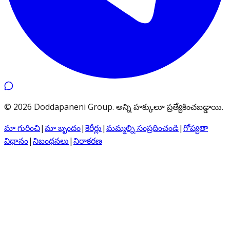
©
2026
Doddapaneni Group
.
అన్ని హక్కులూ ప్రత్యేకించబడ్డాయి.
మా గురించి
|
మా బృందం
|
కెరీర్లు
|
మమ్మల్ని సంప్రదించండి
|
గోప్యతా
విధానం
|
నిబంధనలు
|
నిరాకరణ