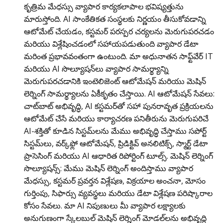
కృత్రిమ మేధస్సు వ్యాపార కార్యకలాపాల భవిష్యత్తును
మారుస్తోంది. AI సాంకేతికత సంస్థలకు నిర్ణయం తీసుకోవడాన్ని
ఆటోమేట్ చేయడం, కస్టమర్ పరస్పర చర్యలను మెరుగుపరచడం
మరియు విశ్లేషించడంలో సహాయపడుతుంది వ్యాపార డేటా
మరింత ప్రభావవంతంగా ఉంటుంది. మా అధునాతన సాఫ్ట్‌వేర్ IT
మరియు AI సొల్యూషన్‌లు వ్యాపార సామర్థ్యాన్ని
మెరుగుపరచడానికి ఇంటెలిజెంట్ ఆటోమేషన్ మరియు మెషిన్
లెర్నింగ్ సామర్థ్యాలను ఏకీకృతం చేస్తాయి. AI ఆటోమేషన్ సేవలు:
చాట్‌బాట్ అభివృద్ధి, AI కస్టమర్‌తో సహా పునరావృత ప్రక్రియలను
ఆటోమేట్ చేసే మరియు కార్యాచరణ పనితీరును మెరుగుపరిచే
AI-శక్తితో కూడిన సిస్టమ్‌లను మేము అభివృద్ధి చేస్తాము సపోర్ట్
సిస్టమ్‌లు, వర్క్‌ఫ్లో ఆటోమేషన్, ప్రిడిక్టివ్ అనలిటిక్స్, స్మార్ట్ డేటా
ప్రాసెసింగ్ మరియు AI ఆధారిత రిపోర్టింగ్ టూల్స్. మెషిన్ లెర్నింగ్
సొల్యూషన్స్: మేము మెషిన్ లెర్నింగ్ అందిస్తాము వ్యాపార
మేధస్సు, కస్టమర్ ప్రవర్తన విశ్లేషణ, విక్రయాల అంచనా, మోసం
గుర్తింపు, సిఫార్సు వ్యవస్థలు మరియు డేటా విశ్లేషణ పరిష్కారాల
కోసం సేవలు. మా AI నిపుణులు మీ వ్యాపార లక్ష్యాలకు
అనుగుణంగా స్కేలబుల్ మెషిన్ లెర్నింగ్ మోడల్‌లను అభివృద్ధి