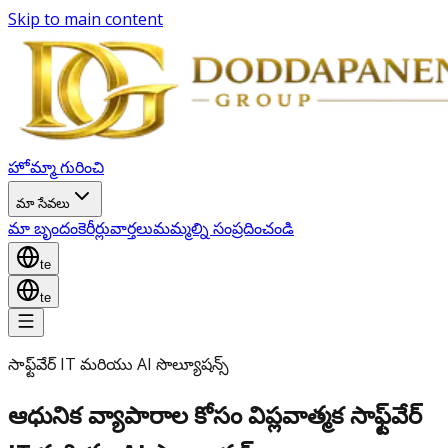
Skip to main content
హోమ్
మా గురించి
మా సేవలు
మా బృందం
కెరీర్లు
వార్తలు
మమ్మల్ని సంప్రదించండి
te
te
సాఫ్ట్‌వేర్ IT మరియు AI సొల్యూషన్స్
ఆధునిక వ్యాపారాల కోసం విప్లవాత్మక సాఫ్ట్‌వేర్